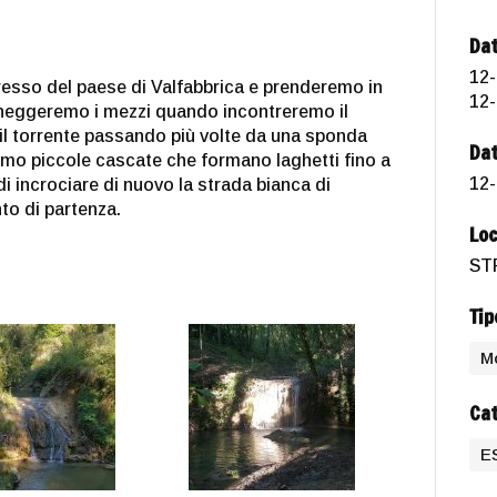
Dat
12-
gresso del paese di Valfabbrica e prenderemo in
12-
cheggeremo i mezzi quando incontreremo il
 il torrente passando più volte da una sponda
Dat
emo piccole cascate che formano laghetti fino a
12-
i incrociare di nuovo la strada bianca di
to di partenza.
Loc
ST
Tip
M
Cat
E