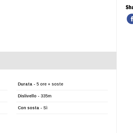
Sha
Durata -
5 ore + soste
Dislivello -
335m
Con sosta -
Sì