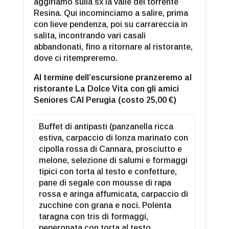
aggiriamo sulla sx la valle del torrente
Resina. Qui incominciamo a salire, prima
con lieve pendenza, poi su carrareccia in
salita, incontrando vari casali
abbandonati, fino a ritornare al ristorante,
dove ci ritempreremo.
Al termine dell’escursione pranzeremo al
ristorante La Dolce Vita con gli amici
Seniores CAI Perugia (costo 25,00 €)
Buffet di antipasti (panzanella ricca
estiva, carpaccio di lonza marinato con
cipolla rossa di Cannara, prosciutto e
melone, selezione di salumi e formaggi
tipici con torta al testo e confetture,
pane di segale con mousse di rapa
rossa e aringa affumicata, carpaccio di
zucchine con grana e noci. Polenta
taragna con tris di formaggi,
peperonata con torta al testo.