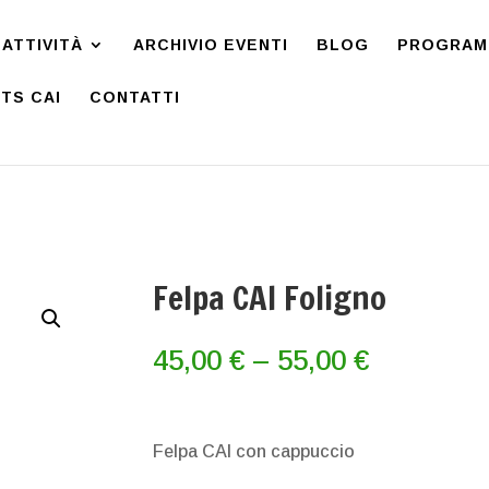
ATTIVITÀ
ARCHIVIO EVENTI
BLOG
PROGRAMM
TS CAI
CONTATTI
Felpa CAI Foligno
Fascia
45,00
€
–
55,00
€
di
prezzo:
da
Felpa CAI con cappuccio
45,00 €