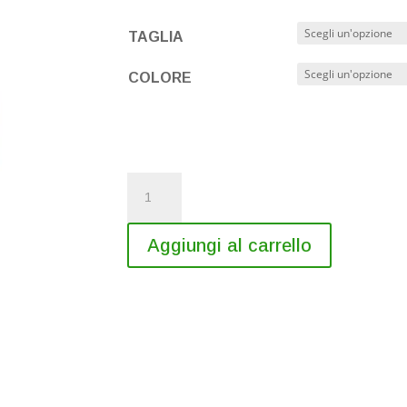
a
55,00 €
TAGLIA
COLORE
Felpa
CAI
Foligno
quantità
Aggiungi al carrello