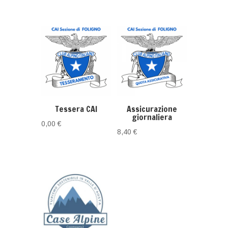
Tessera CAI
Assicurazione
giornaliera
0,00
€
8,40
€