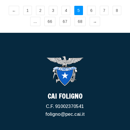
←
1
2
3
4
5
6
7
8
…
66
67
68
→
CAI FOLIGNO
C.F. 91002370541
foligno@pec.cai.it