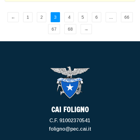
←
1
2
3
4
5
6
…
66
67
68
→
CAI FOLIGNO
C.F. 91002370541
foligno@pec.cai.it