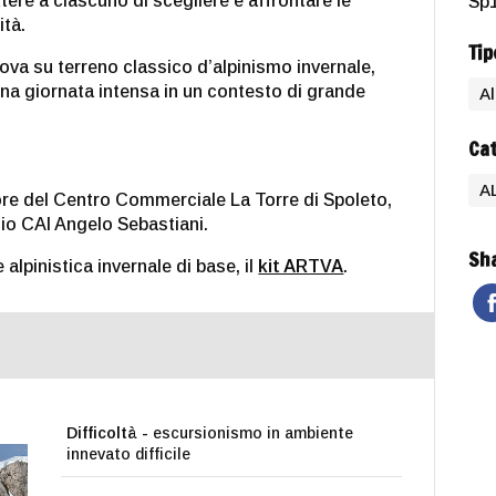
re a ciascuno di scegliere e affrontare le
Sp1
ità.
Tip
ova su terreno classico d’alpinismo invernale,
 una giornata intensa in un contesto di grande
A
Cat
A
ore del Centro Commerciale La Torre di Spoleto,
io CAI Angelo Sebastiani.
Sha
 alpinistica invernale di base, il
kit ARTVA
.
Difficoltà -
escursionismo in ambiente
innevato difficile