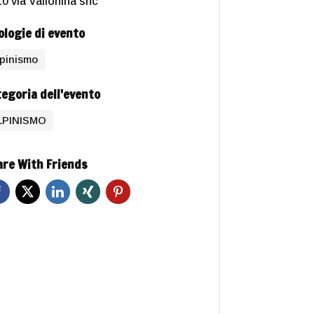
0 via Vallonina snc
ologie di evento
lpinismo
egoria dell'evento
LPINISMO
re With Friends