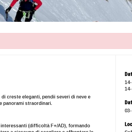
Dat
14-
14-
di creste eleganti, pendii severi di neve e
Dat
e panorami straordinari.
03-
Loc
 interessanti (difficoltà F+/AD), formando