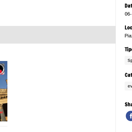
Dat
06-
Loc
Pia
Tip
S
Cat
ev
Sha