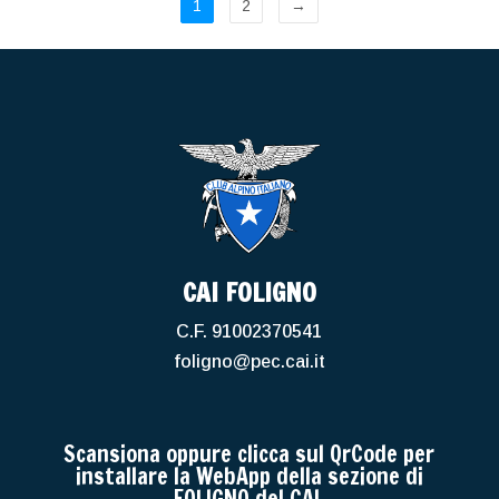
1
2
→
CAI FOLIGNO
C.F. 91002370541
foligno@pec.cai.it
Scansiona oppure clicca sul QrCode per
installare la WebApp della sezione di
FOLIGNO del CAI.