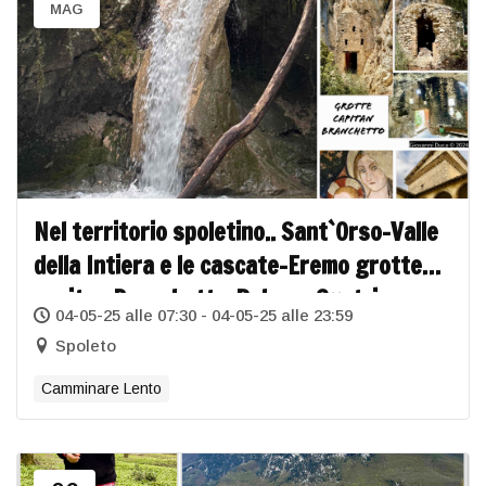
MAG
Nel territorio spoletino.. Sant`Orso-Valle
della Intiera e le cascate-Eremo grotte
capitan Branchetto-Palazzo Sustrico
04-05-25 alle 07:30 - 04-05-25 alle 23:59
(Leti Sansi)
Spoleto
Camminare Lento