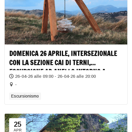
DOMENICA 26 APRILE, INTERSEZIONALE
CON LA SEZIONE CAI DI TERNI,
ESCURSIONE AD ANELLO INTORNO A
26-04-26 alle 09:00 - 26-04-26 alle 20:00
CURASCI
-
Escursionismo
25
APR