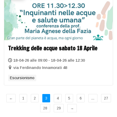
Trekking delle acque sabato 18 Aprile
18-04-26 alle 09:00 - 18-04-26 alle 12:30
via Ferdinando Innamorati 48
Escursionismo
←
1
2
3
4
5
6
…
27
28
29
→