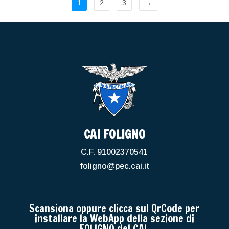
1
2
3
→
CAI FOLIGNO
C.F. 91002370541
foligno@pec.cai.it
Scansiona oppure clicca sul QrCode per
installare la WebApp della sezione di
FOLIGNO del CAI.