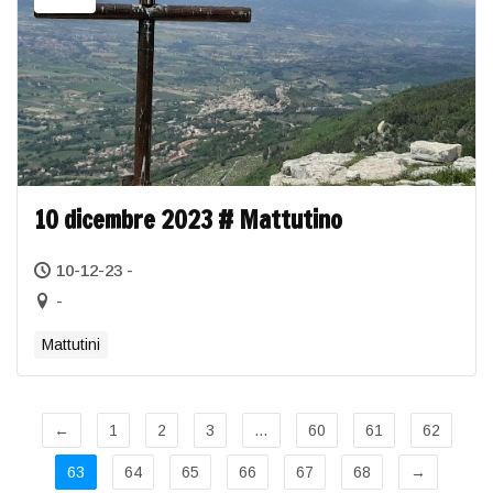
10 dicembre 2023 # Mattutino
10-12-23 -
-
Mattutini
←
1
2
3
…
60
61
62
63
64
65
66
67
68
→